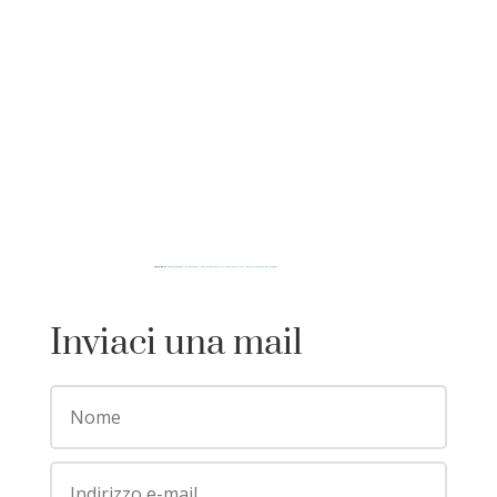
Powered by
googlemapsgen (ja)
&
https://iamsterdamcard.it/il-quartiere-a-luci-rosse-piu-famoso-del-mondo/
Inviaci una mail